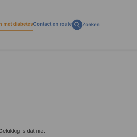
n met diabetes
Contact en route
Zoeken
ct op het gezin
ol
zijn
ing
k?
en en vakantie
licaties
t
aan, alcohol, roken en
elukkig is dat niet
s