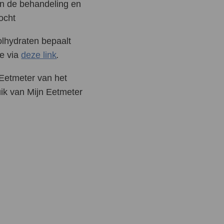
an de behandeling en
ocht
truatie
oolhydraten bepaalt
nd gebit
je via
deze link
.
erwante aandoeningen
 Eetmeter van het
ngerschap
uik van Mijn Eetmeter
adan
miteiten
mine D