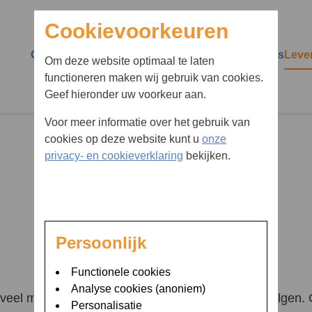
Cookievoorkeuren
Over Diaboss
Over diabetes
Vermoedt u diabetes
Leve
Om deze website optimaal te laten
functioneren maken wij gebruik van cookies.
Wie zijn wij
Diabetes type 1
Huisarts schoolarts
Impa
Geef hieronder uw voorkeur aan.
verwijzer
Persoonlijke begeleiding
Diabetes type 2
Scho
Voor meer informatie over het gebruik van
Ik vermoed dat ik diabetes
cookies op deze website kunt u
onze
Groepsbijeenkomsten
Insuline
Ziek 
heb
privacy- en cookieverklaring
bekijken.
Transitie bij Diaboss
Insulinepompen en
Voed
bent u naar op zoe
glucosesensoren
Advies op afstand
Reiz
Hypo
MijnOLVG
Comp
Persoonlijk
Hyper
24/7 bereikbaar
Spor
Functionele cookies
Ketonen en ketoacidose
Analyse cookies (anoniem)
Ziekenhuisopname
Uitg
 veel mensen dat je een streng dieet moet gaan volgen. G
Personalisatie
HbA1c
drug