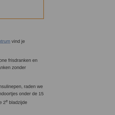
ntrum
vind je
one frisdranken en
ranken zonder
 insulinepen, raden we
ndoortjes onder de 15
e
e 2
bladzijde